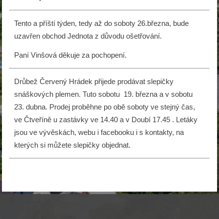
Tento a příští týden, tedy až do soboty 26.března, bude
uzavřen obchod Jednota z důvodu ošetřování.
Paní Vinšová děkuje za pochopení.
Drůbež Červený Hrádek přijede prodávat slepičky
snáškových plemen. Tuto sobotu 19. března a v sobotu
23. dubna. Prodej proběhne po obě soboty ve stejný čas,
ve Čtveříně u zastávky ve 14.40 a v Doubí 17.45 . Letáky
jsou ve vývěskách, webu i facebooku i s kontakty, na
kterých si můžete slepičky objednat.