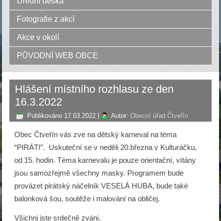
Úřední deska
Fotografie z akcí
Akce v okolí
PŮVODNÍ WEB OBCE
Hlášení místního rozhlasu ze den
16.3.2022
Publikováno
17.03.2022
|
Autor:
Obecní úřad Čtveřín
Obec Čtveřín vás zve na dětský karneval na téma
“PIRÁTI”. Uskuteční se v neděli 20.března v Kulturáčku,
od 15. hodin. Téma karnevalu je pouze orientační, vítány
jsou samozřejmě všechny masky. Programem bude
provázet pirátský náčelník VESELÁ HUBA, bude také
balonková šou, soutěže i malování na obličej.
Všichni jste srdečně zváni.