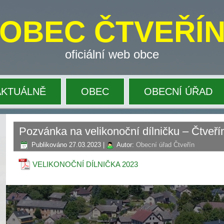
OBEC ČTVEŘÍ
oficiální web obce
AKTUÁLNĚ
OBEC
OBECNÍ ÚŘAD
Pozvánka na velikonoční dílničku – Čtveří
Publikováno
27.03.2023
|
Autor:
Obecní úřad Čtveřín
VELIKONOČNÍ DÍLNIČKA 2023