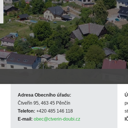
Adresa Obecního úřadu:
Ú
Čtveřín 95, 463 45 Pěnčín
p
Telefon:
+420 485 146 118
s
E-mail:
obec@ctverin-doubi.cz
I