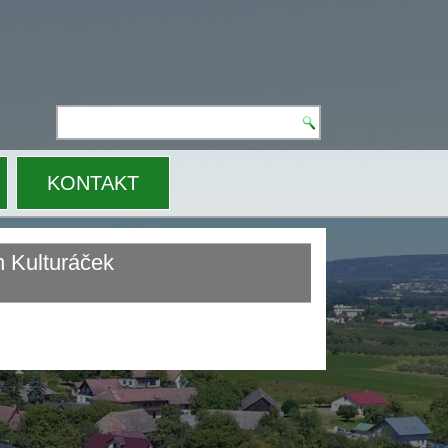
N
KONTAKT
n Kulturáček