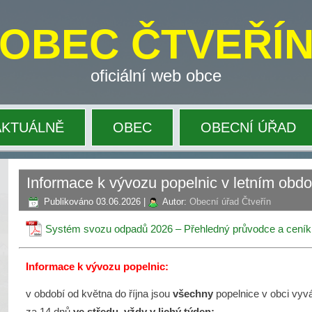
OBEC ČTVEŘÍ
oficiální web obce
AKTUÁLNĚ
OBEC
OBECNÍ ÚŘAD
Informace k vývozu popelnic v letním obdob
Publikováno
03.06.2026
|
Autor:
Obecní úřad Čtveřín
Systém svozu odpadů 2026 – Přehledný průvodce a ceník 
Informace k vývozu popelnic:
v období od května do října jsou
všechny
popelnice v obci vyv
za 14 dnů
ve středu, vždy v lichý týden: