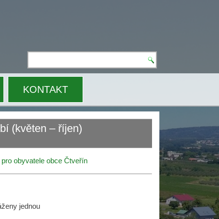
N
KONTAKT
í (květen – říjen)
pro obyvatele obce Čtveřín
áženy jednou