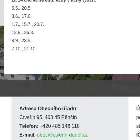
6.5., 20.5.
3.6., 17.6.
1.7., 15.7., 29.7.
12.8., 26.8.
9.9., 23.9.
7.10., 21.10.
Adresa Obecního úřadu:
Ú
Čtveřín 95, 463 45 Pěnčín
p
Telefon:
+420 485 146 118
s
E-mail:
obec@ctverin-doubi.cz
I