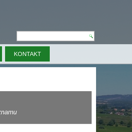
N
KONTAKT
eznamu