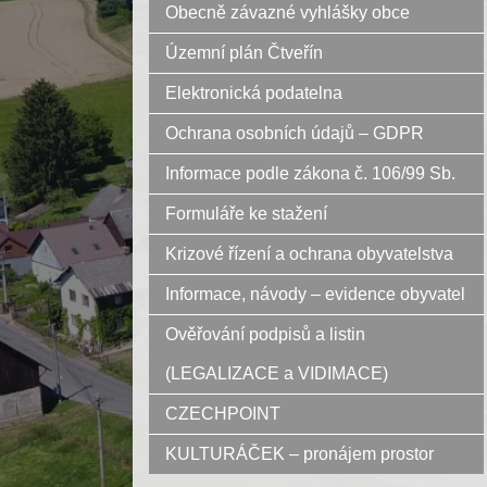
Obecně závazné vyhlášky obce
Územní plán Čtveřín
Elektronická podatelna
Ochrana osobních údajů – GDPR
Informace podle zákona č. 106/99 Sb.
Formuláře ke stažení
Krizové řízení a ochrana obyvatelstva
Informace, návody – evidence obyvatel
Ověřování podpisů a listin
(LEGALIZACE a VIDIMACE)
CZECHPOINT
KULTURÁČEK – pronájem prostor