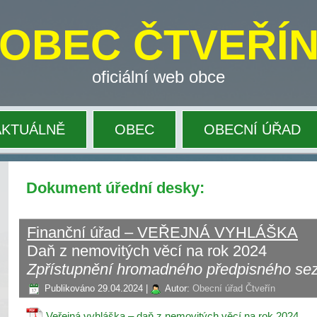
OBEC ČTVEŘÍ
oficiální web obce
AKTUÁLNĚ
OBEC
OBECNÍ ÚŘAD
Dokument úřední desky:
Finanční úřad – VEŘEJNÁ VYHLÁŠKA
Daň z nemovitých věcí na rok 2024
Zpřístupnění hromadného předpisného s
Publikováno
29.04.2024
|
Autor:
Obecní úřad Čtveřín
Veřejná vyhláška – daň z nemovitých věcí na rok 2024