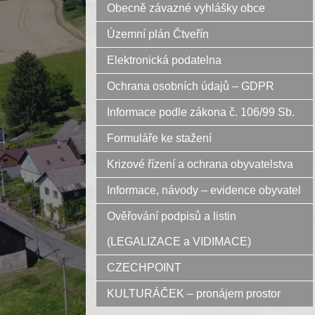
Obecně závazné vyhlášky obce
Územní plán Čtveřín
Elektronická podatelna
Ochrana osobních údajů – GDPR
Informace podle zákona č. 106/99 Sb.
Formuláře ke stažení
Krizové řízení a ochrana obyvatelstva
Informace, návody – evidence obyvatel
Ověřování podpisů a listin
(LEGALIZACE a VIDIMACE)
CZECHPOINT
KULTURÁČEK – pronájem prostor